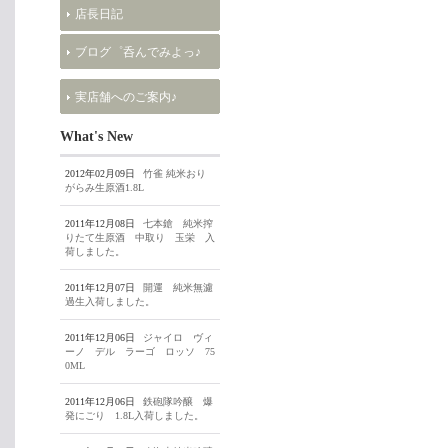
店長日記
ブログ゜呑んでみよっ♪
実店舗へのご案内♪
What's New
2012年02月09日
竹雀 純米おり
がらみ生原酒1.8L
2011年12月08日
七本鎗 純米搾
りたて生原酒 中取り 玉栄 入
荷しました。
2011年12月07日
開運 純米無濾
過生入荷しました。
2011年12月06日
ジャイロ ヴィ
ーノ デル ラーゴ ロッソ 75
0ML
2011年12月06日
鉄砲隊吟醸 爆
発にごり 1.8L入荷しました。