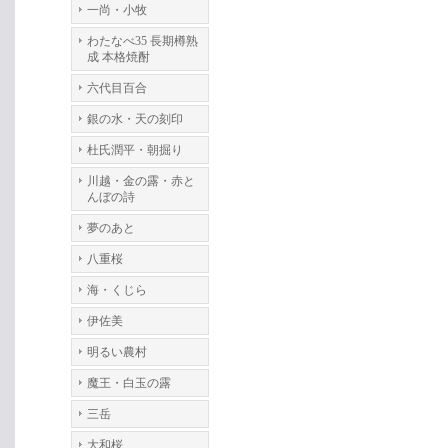
一尚・小牧
わたなべ35 長期樽熟
成 本格焼酎
六代目百合
銀の水・天の刻印
杜氏潤平・朝掘り
川越・金の露・赤と
んぼの詩
夢のあと
八重桜
海・くじら
伊佐美
明るい農村
魔王・白玉の露
三岳
大和桜