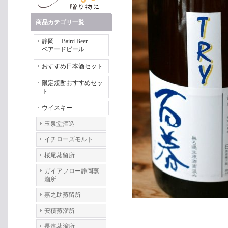
商品カテゴリ一覧
静岡 Baird Beer
ベアードビール
おすすめ日本酒セット
限定焼酎おすすめセッ
ト
ウイスキー
玉泉堂酒造
イチローズモルト
桜尾蒸留所
ガイアフロー静岡蒸
溜所
嘉之助蒸留所
安積蒸溜所
長濱蒸溜所