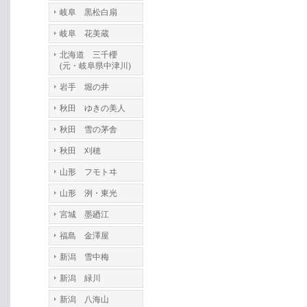
岐阜 黒松白扇
岐阜 花美蔵
北海道 三千櫻
(元・岐阜県中津川)
岩手 堀の井
秋田 ゆきの美人
秋田 雪の茅舎
秋田 刈穂
山形 フモトヰ
山形 洌・東光
宮城 墨廼江
福島 金澤屋
新潟 雪中梅
新潟 緑川
新潟 八海山