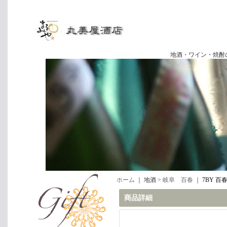
地酒・ワイン・焼酎の専門店
ホーム
｜ 地酒 >
岐阜 百春
｜
7BY 百春
商品詳細