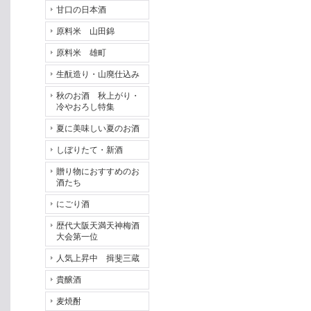
甘口の日本酒
原料米 山田錦
原料米 雄町
生酛造り・山廃仕込み
秋のお酒 秋上がり・
冷やおろし特集
夏に美味しい夏のお酒
しぼりたて・新酒
贈り物におすすめのお
酒たち
にごり酒
歴代大阪天満天神梅酒
大会第一位
人気上昇中 揖斐三蔵
貴醸酒
麦焼酎