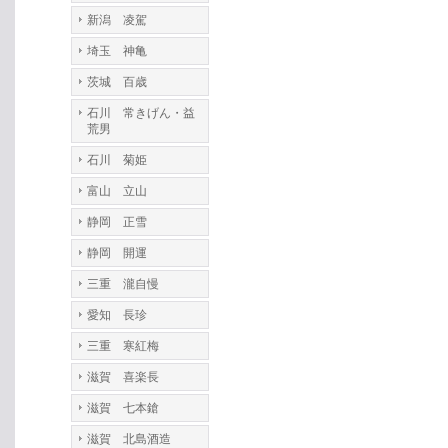
新潟 凌駕
埼玉 神亀
茨城 百歳
石川 常きげん・益
荒男
石川 菊姫
富山 立山
静岡 正雪
静岡 開運
三重 瀧自慢
愛知 長珍
三重 寒紅梅
滋賀 喜楽長
滋賀 七本鎗
滋賀 北島酒造