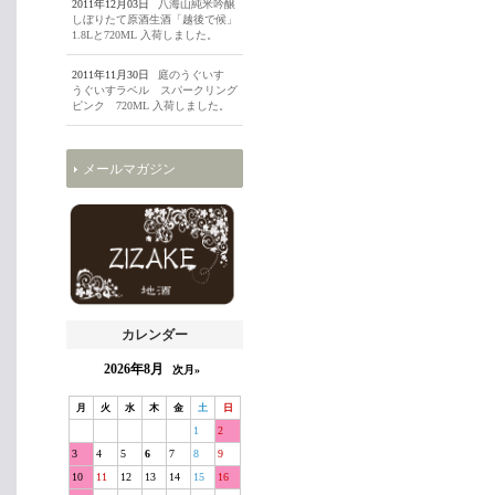
2011年12月03日
八海山純米吟醸
しぼりたて原酒生酒「越後で候」
1.8Lと720ML 入荷しました。
2011年11月30日
庭のうぐいす
うぐいすラベル スパークリング
ピンク 720ML 入荷しました。
メールマガジン
カレンダー
2026年8月
次月»
月
火
水
木
金
土
日
1
2
3
4
5
6
7
8
9
10
11
12
13
14
15
16