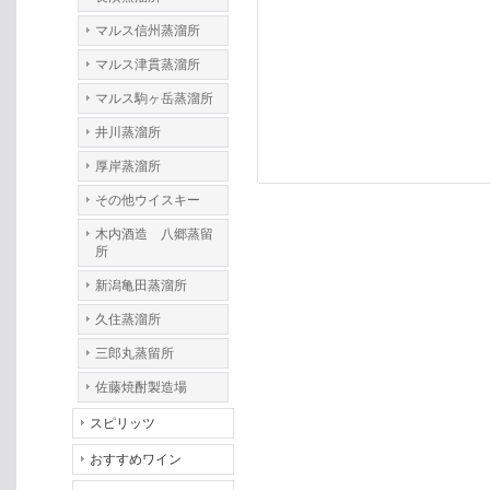
マルス信州蒸溜所
マルス津貫蒸溜所
マルス駒ヶ岳蒸溜所
井川蒸溜所
厚岸蒸溜所
その他ウイスキー
木内酒造 八郷蒸留
所
新潟亀田蒸溜所
久住蒸溜所
三郎丸蒸留所
佐藤焼酎製造場
スピリッツ
おすすめワイン