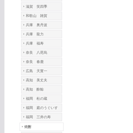
滋賀 笑四季
和歌山 雑賀
兵庫 奥丹波
兵庫 龍力
兵庫 福寿
奈良 八咫烏
奈良 春鹿
広島 天寳一
高知 美丈夫
高知 酔鯨
福岡 杜の蔵
福岡 庭のうぐいす
福岡 三井の寿
焼酎