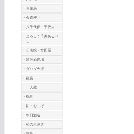
赤兎馬
金峰櫻井
八千代伝・千代吉
よろしく千萬あるべ
し
日南娘・宮田屋
鳥飼酒造場
ダバダ火振
龍宮
一人蔵
鶴見
甜・おこげ
朝日酒造
松の泉酒造
霧島