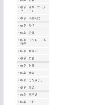
岐阜 百春
岐阜 蓬莱 W（ダ
ブリュー）
岐阜 小左衛門
岐阜 母情
岐阜 若葉
岐阜 ふかもり・小
野櫻
岐阜 房島屋
岐阜 竹雀
岐阜 射美
岐阜 醴泉
岐阜 はなざかり
岐阜 鯨波
岐阜 三千盛
岐阜 玉柏