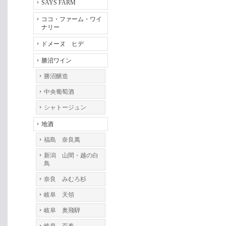
SAYS FARM
ココ・ファーム・ワイ
ナリー
ドメーヌ ヒデ
勝沼ワイン
勝沼醸造
中央葡萄酒
シャトージュン
地酒
福島 奈良萬
新潟 山間・越の白
鳥
奈良 みむろ杉
岐阜 天領
岐阜 奥飛騨