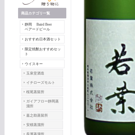
商品カテゴリ一覧
静岡 Baird Beer
ベアードビール
おすすめ日本酒セット
限定焼酎おすすめセッ
ト
ウイスキー
玉泉堂酒造
イチローズモルト
桜尾蒸留所
ガイアフロー静岡蒸
溜所
嘉之助蒸留所
安積蒸溜所
長濱蒸溜所