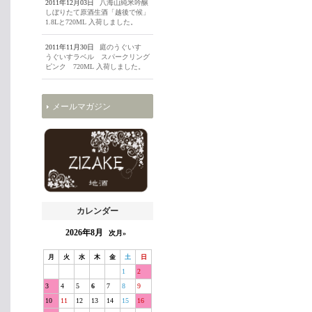
2011年12月03日
八海山純米吟醸
しぼりたて原酒生酒「越後で候」
1.8Lと720ML 入荷しました。
2011年11月30日
庭のうぐいす
うぐいすラベル スパークリング
ピンク 720ML 入荷しました。
メールマガジン
カレンダー
2026年8月
次月»
月
火
水
木
金
土
日
1
2
3
4
5
6
7
8
9
10
11
12
13
14
15
16