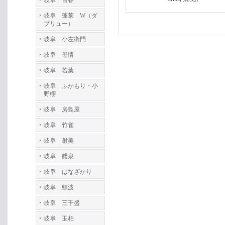
岐阜 百春
岐阜 蓬莱 W（ダ
ブリュー）
岐阜 小左衛門
岐阜 母情
岐阜 若葉
岐阜 ふかもり・小
野櫻
岐阜 房島屋
岐阜 竹雀
岐阜 射美
岐阜 醴泉
岐阜 はなざかり
岐阜 鯨波
岐阜 三千盛
岐阜 玉柏