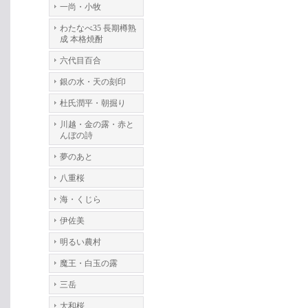
一尚・小牧
わたなべ35 長期樽熟
成 本格焼酎
六代目百合
銀の水・天の刻印
杜氏潤平・朝掘り
川越・金の露・赤と
んぼの詩
夢のあと
八重桜
海・くじら
伊佐美
明るい農村
魔王・白玉の露
三岳
大和桜