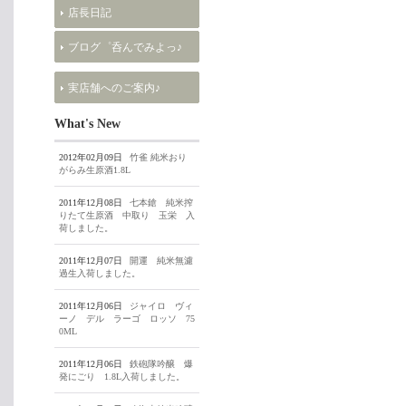
店長日記
ブログ゜呑んでみよっ♪
実店舗へのご案内♪
What's New
2012年02月09日
竹雀 純米おり
がらみ生原酒1.8L
2011年12月08日
七本鎗 純米搾
りたて生原酒 中取り 玉栄 入
荷しました。
2011年12月07日
開運 純米無濾
過生入荷しました。
2011年12月06日
ジャイロ ヴィ
ーノ デル ラーゴ ロッソ 75
0ML
2011年12月06日
鉄砲隊吟醸 爆
発にごり 1.8L入荷しました。