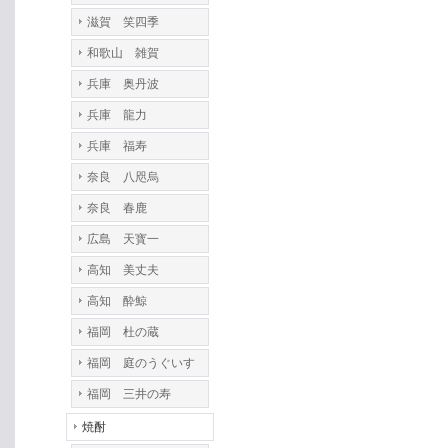
滋賀 笑四季
和歌山 雑賀
兵庫 奥丹波
兵庫 龍力
兵庫 福寿
奈良 八咫烏
奈良 春鹿
広島 天寳一
高知 美丈夫
高知 酔鯨
福岡 杜の蔵
福岡 庭のうぐいす
福岡 三井の寿
焼酎