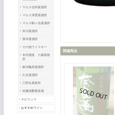
マルス信州蒸溜所
マルス津貫蒸溜所
マルス駒ヶ岳蒸溜所
井川蒸溜所
厚岸蒸溜所
その他ウイスキー
関連商品
木内酒造 八郷蒸留
所
新潟亀田蒸溜所
久住蒸溜所
三郎丸蒸留所
佐藤焼酎製造場
スピリッツ
おすすめワイン