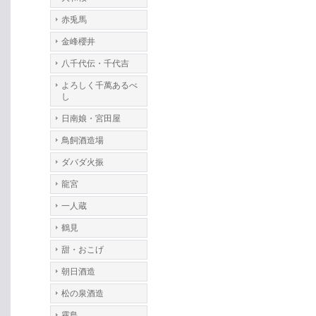
赤兎馬
金峰櫻井
八千代伝・千代吉
よろしく千萬あるべ
し
日南娘・宮田屋
鳥飼酒造場
ダバダ火振
龍宮
一人蔵
鶴見
甜・おこげ
朝日酒造
松の泉酒造
霧島