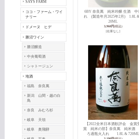
SAYS FARM
6BY 奈良萬 純米吟醸 生酒 中
ココ・ファーム・ワイ
れ (製造年月2025年2月) 1.8L &
ナリー
20ML
3,960円
(税込)
ドメーヌ ヒデ
[在庫なし]
勝沼ワイン
勝沼醸造
中央葡萄酒
シャトージュン
地酒
福島 奈良萬
新潟 山間・越の白
鳥
奈良 みむろ杉
岐阜 天領
【2022全米日本酒歓評会 金賞
賞 純米の部】奈良萬 純米酒 
岐阜 奥飛騨
ろ過瓶火入れ 1.8L & 720M
3,190円
(税込)