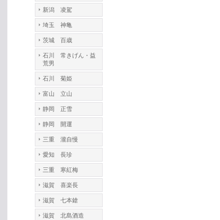
新潟 凌駕
埼玉 神亀
茨城 百歳
石川 常きげん・益
荒男
石川 菊姫
富山 立山
静岡 正雪
静岡 開運
三重 瀧自慢
愛知 長珍
三重 寒紅梅
滋賀 喜楽長
滋賀 七本鎗
滋賀 北島酒造