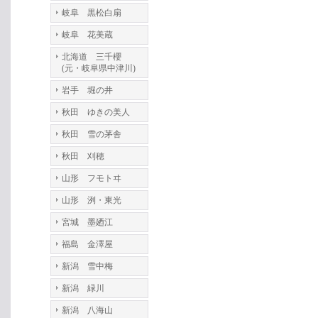
岐阜 黒松白扇
岐阜 花美蔵
北海道 三千櫻
(元・岐阜県中津川)
岩手 堀の井
秋田 ゆきの美人
秋田 雪の茅舎
秋田 刈穂
山形 フモトヰ
山形 洌・東光
宮城 墨廼江
福島 金澤屋
新潟 雪中梅
新潟 緑川
新潟 八海山