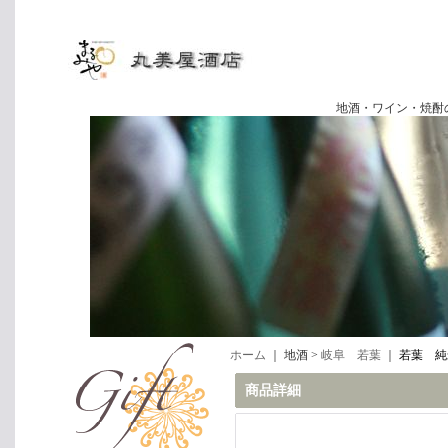
地酒・ワイン・焼酎の専門店
ホーム
｜ 地酒 >
岐阜 若葉
｜
若葉 純
商品詳細