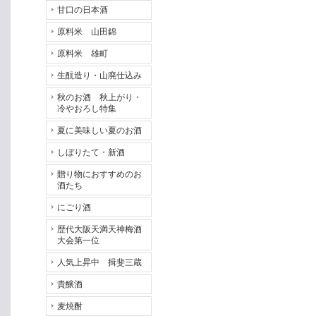
甘口の日本酒
原料米 山田錦
原料米 雄町
生酛造り・山廃仕込み
秋のお酒 秋上がり・
冷やおろし特集
夏に美味しい夏のお酒
しぼりたて・新酒
贈り物におすすめのお
酒たち
にごり酒
歴代大阪天満天神梅酒
大会第一位
人気上昇中 揖斐三蔵
貴醸酒
麦焼酎