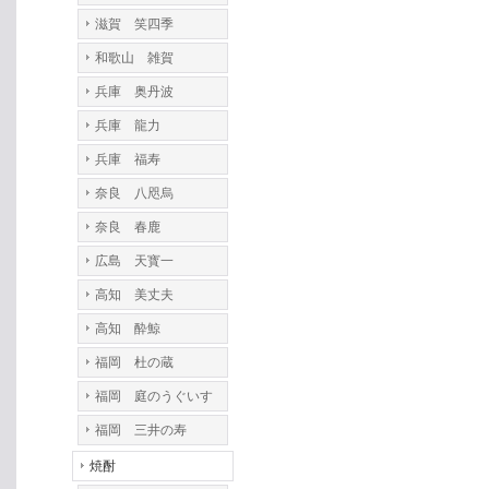
滋賀 笑四季
和歌山 雑賀
兵庫 奥丹波
兵庫 龍力
兵庫 福寿
奈良 八咫烏
奈良 春鹿
広島 天寳一
高知 美丈夫
高知 酔鯨
福岡 杜の蔵
福岡 庭のうぐいす
福岡 三井の寿
焼酎