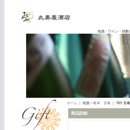
地酒・ワイン・焼酎の専門店
ホーム
｜ 地酒 >
岐阜 百春
｜
7BY 百春
商品詳細