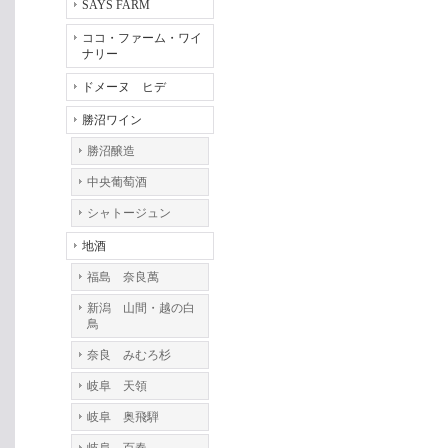
SAYS FARM
ココ・ファーム・ワイ
ナリー
ドメーヌ ヒデ
勝沼ワイン
勝沼醸造
中央葡萄酒
シャトージュン
地酒
福島 奈良萬
新潟 山間・越の白
鳥
奈良 みむろ杉
岐阜 天領
岐阜 奥飛騨