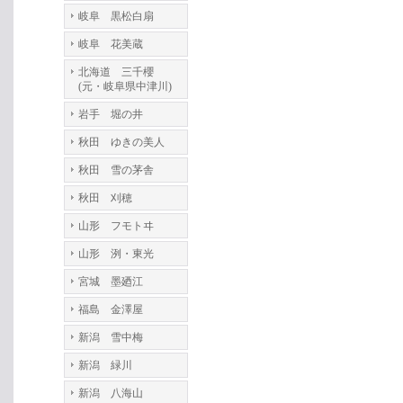
岐阜 黒松白扇
岐阜 花美蔵
北海道 三千櫻
(元・岐阜県中津川)
岩手 堀の井
秋田 ゆきの美人
秋田 雪の茅舎
秋田 刈穂
山形 フモトヰ
山形 洌・東光
宮城 墨廼江
福島 金澤屋
新潟 雪中梅
新潟 緑川
新潟 八海山