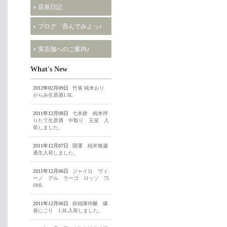
店長日記
ブログ゜呑んでみよっ♪
実店舗へのご案内♪
What's New
2012年02月09日
竹雀 純米おり
がらみ生原酒1.8L
2011年12月08日
七本鎗 純米搾
りたて生原酒 中取り 玉栄 入
荷しました。
2011年12月07日
開運 純米無濾
過生入荷しました。
2011年12月06日
ジャイロ ヴィ
ーノ デル ラーゴ ロッソ 75
0ML
2011年12月06日
鉄砲隊吟醸 爆
発にごり 1.8L入荷しました。