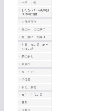
一尚・小牧
わたなべ35 長期樽熟
成 本格焼酎
六代目百合
銀の水・天の刻印
杜氏潤平・朝掘り
川越・金の露・赤と
んぼの詩
夢のあと
八重桜
海・くじら
伊佐美
明るい農村
魔王・白玉の露
三岳
大和桜