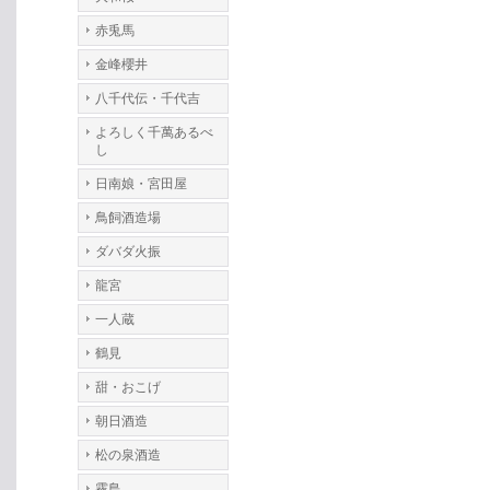
赤兎馬
金峰櫻井
八千代伝・千代吉
よろしく千萬あるべ
し
日南娘・宮田屋
鳥飼酒造場
ダバダ火振
龍宮
一人蔵
鶴見
甜・おこげ
朝日酒造
松の泉酒造
霧島