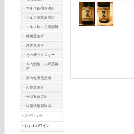
マルス信州蒸溜所
マルス津貫蒸溜所
マルス駒ヶ岳蒸溜所
井川蒸溜所
厚岸蒸溜所
その他ウイスキー
木内酒造 八郷蒸留
所
新潟亀田蒸溜所
久住蒸溜所
三郎丸蒸留所
佐藤焼酎製造場
スピリッツ
おすすめワイン