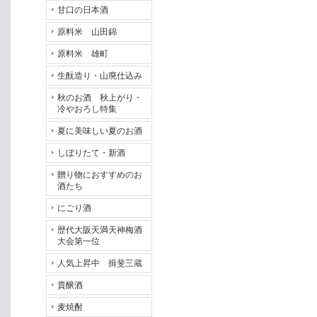
甘口の日本酒
原料米 山田錦
原料米 雄町
生酛造り・山廃仕込み
秋のお酒 秋上がり・
冷やおろし特集
夏に美味しい夏のお酒
しぼりたて・新酒
贈り物におすすめのお
酒たち
にごり酒
歴代大阪天満天神梅酒
大会第一位
人気上昇中 揖斐三蔵
貴醸酒
麦焼酎