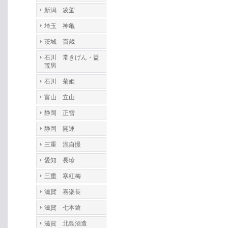
新潟 凌駕
埼玉 神亀
茨城 百歳
石川 常きげん・益
荒男
石川 菊姫
富山 立山
静岡 正雪
静岡 開運
三重 瀧自慢
愛知 長珍
三重 寒紅梅
滋賀 喜楽長
滋賀 七本鎗
滋賀 北島酒造