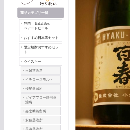
商品カテゴリ一覧
静岡 Baird Beer
ベアードビール
おすすめ日本酒セット
限定焼酎おすすめセッ
ト
ウイスキー
玉泉堂酒造
イチローズモルト
桜尾蒸留所
ガイアフロー静岡蒸
溜所
嘉之助蒸留所
安積蒸溜所
長濱蒸溜所