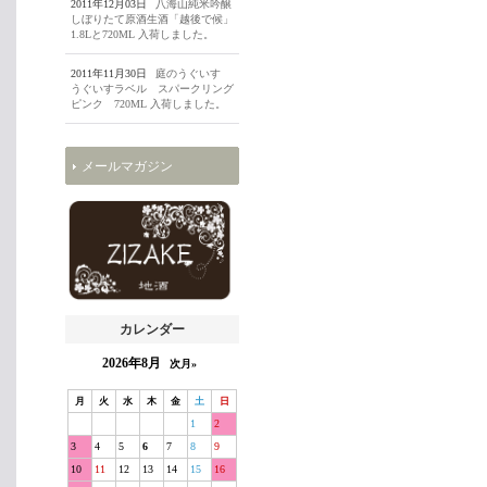
2011年12月03日
八海山純米吟醸
しぼりたて原酒生酒「越後で候」
1.8Lと720ML 入荷しました。
2011年11月30日
庭のうぐいす
うぐいすラベル スパークリング
ピンク 720ML 入荷しました。
メールマガジン
カレンダー
2026年8月
次月»
月
火
水
木
金
土
日
1
2
3
4
5
6
7
8
9
10
11
12
13
14
15
16