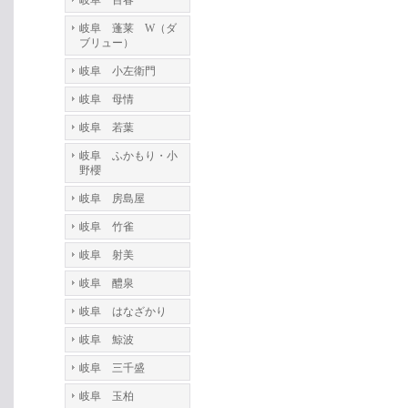
岐阜 百春
岐阜 蓬莱 W（ダ
ブリュー）
岐阜 小左衛門
岐阜 母情
岐阜 若葉
岐阜 ふかもり・小
野櫻
岐阜 房島屋
岐阜 竹雀
岐阜 射美
岐阜 醴泉
岐阜 はなざかり
岐阜 鯨波
岐阜 三千盛
岐阜 玉柏