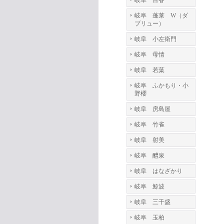
岐阜 百春
岐阜 蓬莱 W（ダ
ブリュー）
岐阜 小左衛門
岐阜 母情
岐阜 若葉
岐阜 ふかもり・小
野櫻
岐阜 房島屋
岐阜 竹雀
岐阜 射美
岐阜 醴泉
岐阜 はなざかり
岐阜 鯨波
岐阜 三千盛
岐阜 玉柏