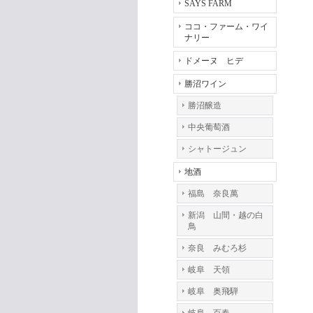
SAYS FARM
ココ・ファーム・ワイ
ナリー
ドメーヌ ヒデ
勝沼ワイン
勝沼醸造
中央葡萄酒
シャトージュン
地酒
福島 奈良萬
新潟 山間・越の白
鳥
奈良 みむろ杉
岐阜 天領
岐阜 奥飛騨