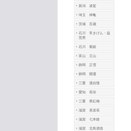
新潟 凌駕
埼玉 神亀
茨城 百歳
石川 常きげん・益
荒男
石川 菊姫
富山 立山
静岡 正雪
静岡 開運
三重 瀧自慢
愛知 長珍
三重 寒紅梅
滋賀 喜楽長
滋賀 七本鎗
滋賀 北島酒造