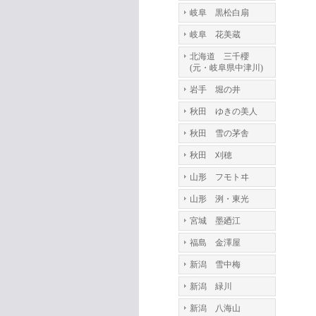
岐阜 黒松白扇
岐阜 花美蔵
北海道 三千櫻
(元・岐阜県中津川)
岩手 堀の井
秋田 ゆきの美人
秋田 雪の茅舎
秋田 刈穂
山形 フモトヰ
山形 洌・東光
宮城 墨廼江
福島 金澤屋
新潟 雪中梅
新潟 緑川
新潟 八海山