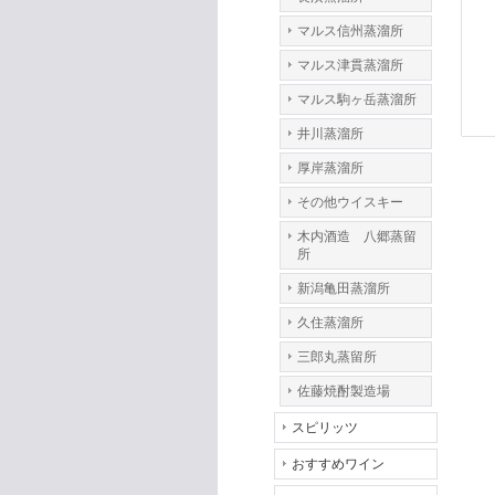
マルス信州蒸溜所
マルス津貫蒸溜所
マルス駒ヶ岳蒸溜所
井川蒸溜所
厚岸蒸溜所
その他ウイスキー
木内酒造 八郷蒸留
所
新潟亀田蒸溜所
久住蒸溜所
三郎丸蒸留所
佐藤焼酎製造場
スピリッツ
おすすめワイン