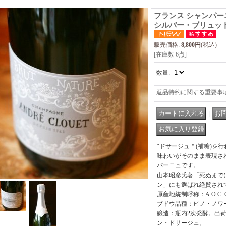
フランス シャンパー
シルバー・ブリュット
販売価格
:
8,800円
(税込)
[在庫数 6点]
数量
:
返品特約に関する重要事
｜
“ドサージュ＂(補糖)を
味わいがそのまま表現さ
パーニュです。
山本昭彦氏著「死ぬまで
ン」にも選ばれ絶賛され
原産地統制呼称：A.O.C. C
ブドウ品種：ピノ・ノワ
醸造：瓶内2次発酵。出
ン・ドサージュ。