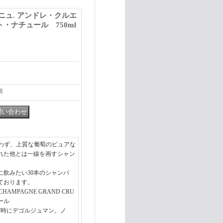
ニュ. アンドレ・クルエ
・ナチュール 750ml
項
行わず、上質な葡萄のピュアな
れた他とは一線を画すシャン
に飲みたい30本のシャンパ
ております。
HAMPAGNE GRAND CRU
ール
荷時にデゴルジュマン。ノ