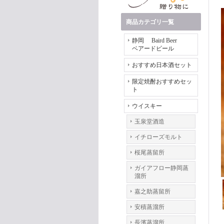
商品カテゴリ一覧
静岡 Baird Beer
ベアードビール
おすすめ日本酒セット
限定焼酎おすすめセッ
ト
ウイスキー
玉泉堂酒造
イチローズモルト
桜尾蒸留所
ガイアフロー静岡蒸
溜所
嘉之助蒸留所
安積蒸溜所
長濱蒸溜所