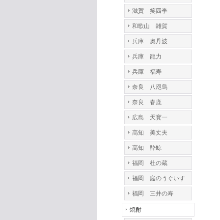
滋賀 笑四季
和歌山 雑賀
兵庫 奥丹波
兵庫 龍力
兵庫 福寿
奈良 八咫烏
奈良 春鹿
広島 天寳一
高知 美丈夫
高知 酔鯨
福岡 杜の蔵
福岡 庭のうぐいす
福岡 三井の寿
焼酎