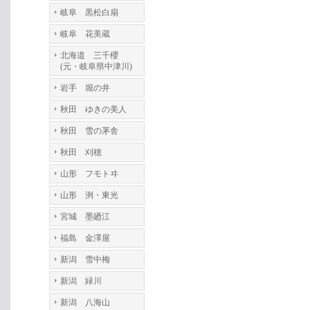
岐阜 黒松白扇
岐阜 花美蔵
北海道 三千櫻
(元・岐阜県中津川)
岩手 堀の井
秋田 ゆきの美人
秋田 雪の茅舎
秋田 刈穂
山形 フモトヰ
山形 洌・東光
宮城 墨廼江
福島 金澤屋
新潟 雪中梅
新潟 緑川
新潟 八海山