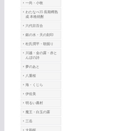
一尚・小牧
わたなべ35 長期樽熟
成 本格焼酎
六代目百合
銀の水・天の刻印
杜氏潤平・朝掘り
川越・金の露・赤と
んぼの詩
夢のあと
八重桜
海・くじら
伊佐美
明るい農村
魔王・白玉の露
三岳
大和桜