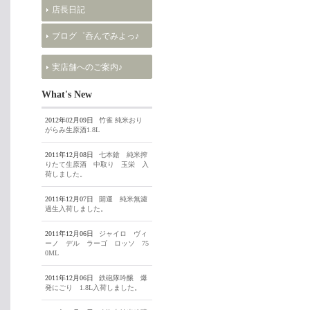
店長日記
ブログ゜呑んでみよっ♪
実店舗へのご案内♪
What's New
2012年02月09日
竹雀 純米おり
がらみ生原酒1.8L
2011年12月08日
七本鎗 純米搾
りたて生原酒 中取り 玉栄 入
荷しました。
2011年12月07日
開運 純米無濾
過生入荷しました。
2011年12月06日
ジャイロ ヴィ
ーノ デル ラーゴ ロッソ 75
0ML
2011年12月06日
鉄砲隊吟醸 爆
発にごり 1.8L入荷しました。