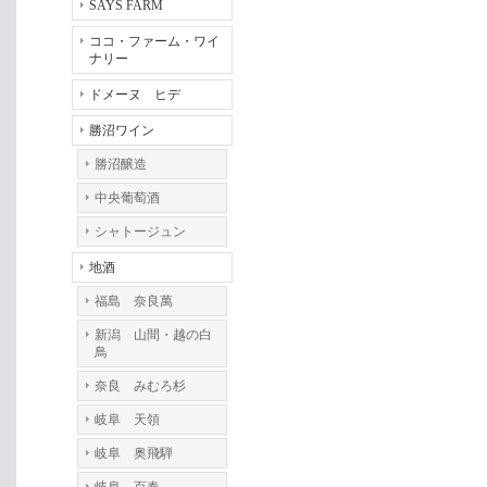
SAYS FARM
ココ・ファーム・ワイ
ナリー
ドメーヌ ヒデ
勝沼ワイン
勝沼醸造
中央葡萄酒
シャトージュン
地酒
福島 奈良萬
新潟 山間・越の白
鳥
奈良 みむろ杉
岐阜 天領
岐阜 奥飛騨