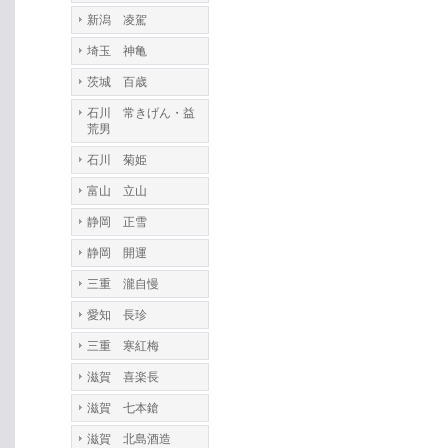
新潟 凌駕
埼玉 神亀
茨城 百歳
石川 常きげん・益
荒男
石川 菊姫
富山 立山
静岡 正雪
静岡 開運
三重 瀧自慢
愛知 長珍
三重 寒紅梅
滋賀 喜楽長
滋賀 七本鎗
滋賀 北島酒造