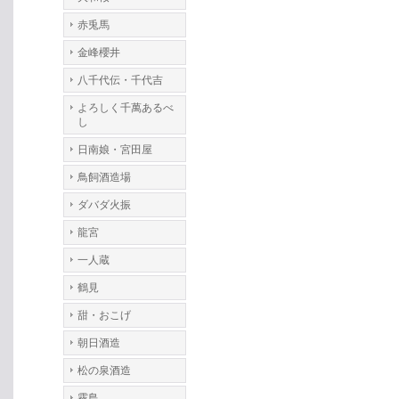
赤兎馬
金峰櫻井
八千代伝・千代吉
よろしく千萬あるべ
し
日南娘・宮田屋
鳥飼酒造場
ダバダ火振
龍宮
一人蔵
鶴見
甜・おこげ
朝日酒造
松の泉酒造
霧島