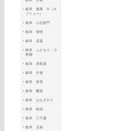
岐阜 百春
岐阜 蓬莱 W（ダ
ブリュー）
岐阜 小左衛門
岐阜 母情
岐阜 若葉
岐阜 ふかもり・小
野櫻
岐阜 房島屋
岐阜 竹雀
岐阜 射美
岐阜 醴泉
岐阜 はなざかり
岐阜 鯨波
岐阜 三千盛
岐阜 玉柏