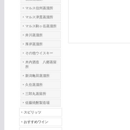
マルス信州蒸溜所
マルス津貫蒸溜所
マルス駒ヶ岳蒸溜所
井川蒸溜所
厚岸蒸溜所
その他ウイスキー
木内酒造 八郷蒸留
所
新潟亀田蒸溜所
久住蒸溜所
三郎丸蒸留所
佐藤焼酎製造場
スピリッツ
おすすめワイン