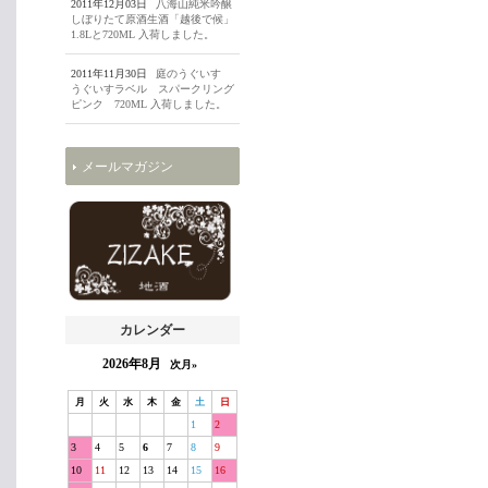
2011年12月03日
八海山純米吟醸
しぼりたて原酒生酒「越後で候」
1.8Lと720ML 入荷しました。
2011年11月30日
庭のうぐいす
うぐいすラベル スパークリング
ピンク 720ML 入荷しました。
メールマガジン
カレンダー
2026年8月
次月»
月
火
水
木
金
土
日
1
2
3
4
5
6
7
8
9
10
11
12
13
14
15
16