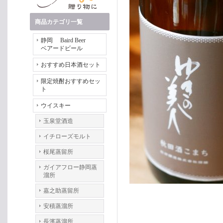
商品カテゴリ一覧
静岡 Baird Beer
ベアードビール
おすすめ日本酒セット
限定焼酎おすすめセッ
ト
ウイスキー
玉泉堂酒造
イチローズモルト
桜尾蒸留所
ガイアフロー静岡蒸
溜所
嘉之助蒸留所
安積蒸溜所
長濱蒸溜所