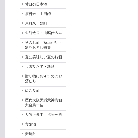
甘口の日本酒
原料米 山田錦
原料米 雄町
生酛造り・山廃仕込み
秋のお酒 秋上がり・
冷やおろし特集
夏に美味しい夏のお酒
しぼりたて・新酒
贈り物におすすめのお
酒たち
にごり酒
歴代大阪天満天神梅酒
大会第一位
人気上昇中 揖斐三蔵
貴醸酒
麦焼酎