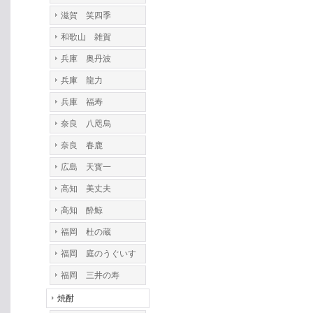
滋賀 笑四季
和歌山 雑賀
兵庫 奥丹波
兵庫 龍力
兵庫 福寿
奈良 八咫烏
奈良 春鹿
広島 天寳一
高知 美丈夫
高知 酔鯨
福岡 杜の蔵
福岡 庭のうぐいす
福岡 三井の寿
焼酎