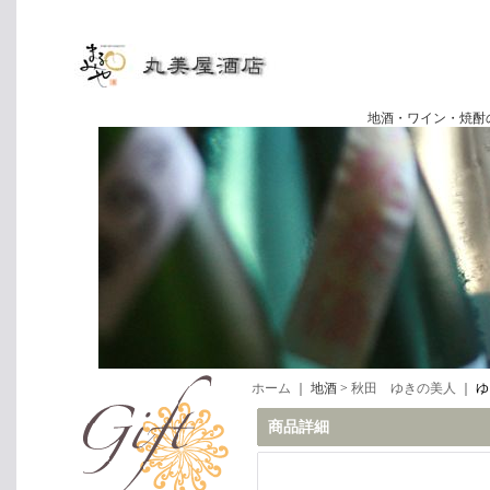
地酒・ワイン・焼酎の専門店
ホーム
｜ 地酒 >
秋田 ゆきの美人
｜
ゆ
商品詳細