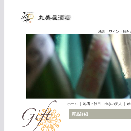
地酒・ワイン・焼酎の専門店
ホーム
｜ 地酒 >
秋田 ゆきの美人
｜
ゆ
商品詳細