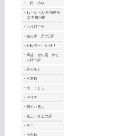
一尚・小牧
わたなべ35 長期樽熟
成 本格焼酎
六代目百合
銀の水・天の刻印
杜氏潤平・朝掘り
川越・金の露・赤と
んぼの詩
夢のあと
八重桜
海・くじら
伊佐美
明るい農村
魔王・白玉の露
三岳
大和桜