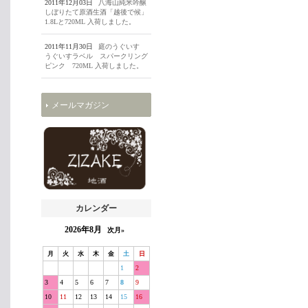
2011年12月03日
八海山純米吟醸
しぼりたて原酒生酒「越後で候」
1.8Lと720ML 入荷しました。
2011年11月30日
庭のうぐいす
うぐいすラベル スパークリング
ピンク 720ML 入荷しました。
メールマガジン
カレンダー
2026年8月
次月»
月
火
水
木
金
土
日
1
2
3
4
5
6
7
8
9
10
11
12
13
14
15
16