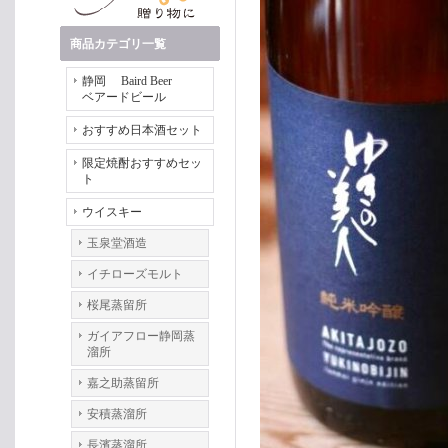
商品カテゴリ一覧
静岡 Baird Beer
ベアードビール
おすすめ日本酒セット
限定焼酎おすすめセッ
ト
ウイスキー
玉泉堂酒造
イチローズモルト
桜尾蒸留所
ガイアフロー静岡蒸
溜所
嘉之助蒸留所
安積蒸溜所
長濱蒸溜所