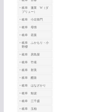
岐阜 百春
岐阜 蓬莱 W（ダ
ブリュー）
岐阜 小左衛門
岐阜 母情
岐阜 若葉
岐阜 ふかもり・小
野櫻
岐阜 房島屋
岐阜 竹雀
岐阜 射美
岐阜 醴泉
岐阜 はなざかり
岐阜 鯨波
岐阜 三千盛
岐阜 玉柏