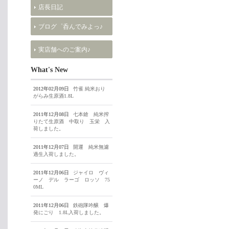
店長日記
ブログ゜呑んでみよっ♪
実店舗へのご案内♪
What's New
2012年02月09日
竹雀 純米おり
がらみ生原酒1.8L
2011年12月08日
七本鎗 純米搾
りたて生原酒 中取り 玉栄 入
荷しました。
2011年12月07日
開運 純米無濾
過生入荷しました。
2011年12月06日
ジャイロ ヴィ
ーノ デル ラーゴ ロッソ 75
0ML
2011年12月06日
鉄砲隊吟醸 爆
発にごり 1.8L入荷しました。