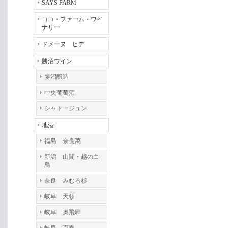
SAYS FARM
ココ・ファーム・ワイ
ナリー
ドメーヌ ヒデ
勝沼ワイン
勝沼醸造
中央葡萄酒
シャトージュン
地酒
福島 奈良萬
新潟 山間・越の白
鳥
奈良 みむろ杉
岐阜 天領
岐阜 奥飛騨