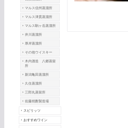
マルス信州蒸溜所
マルス津貫蒸溜所
マルス駒ヶ岳蒸溜所
井川蒸溜所
厚岸蒸溜所
その他ウイスキー
木内酒造 八郷蒸留
所
新潟亀田蒸溜所
久住蒸溜所
三郎丸蒸留所
佐藤焼酎製造場
スピリッツ
おすすめワイン