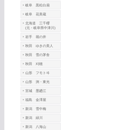
岐阜 黒松白扇
岐阜 花美蔵
北海道 三千櫻
(元・岐阜県中津川)
岩手 堀の井
秋田 ゆきの美人
秋田 雪の茅舎
秋田 刈穂
山形 フモトヰ
山形 洌・東光
宮城 墨廼江
福島 金澤屋
新潟 雪中梅
新潟 緑川
新潟 八海山