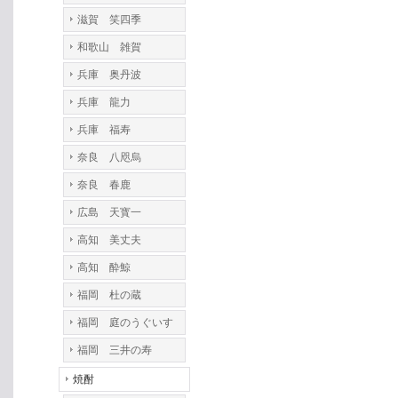
滋賀 笑四季
和歌山 雑賀
兵庫 奥丹波
兵庫 龍力
兵庫 福寿
奈良 八咫烏
奈良 春鹿
広島 天寳一
高知 美丈夫
高知 酔鯨
福岡 杜の蔵
福岡 庭のうぐいす
福岡 三井の寿
焼酎