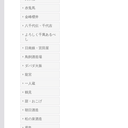
赤兎馬
金峰櫻井
八千代伝・千代吉
よろしく千萬あるべ
し
日南娘・宮田屋
鳥飼酒造場
ダバダ火振
龍宮
一人蔵
鶴見
甜・おこげ
朝日酒造
松の泉酒造
霧島