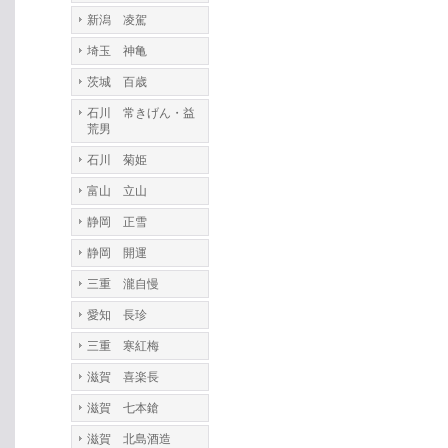
新潟 凌駕
埼玉 神亀
茨城 百歳
石川 常きげん・益
荒男
石川 菊姫
富山 立山
静岡 正雪
静岡 開運
三重 瀧自慢
愛知 長珍
三重 寒紅梅
滋賀 喜楽長
滋賀 七本鎗
滋賀 北島酒造