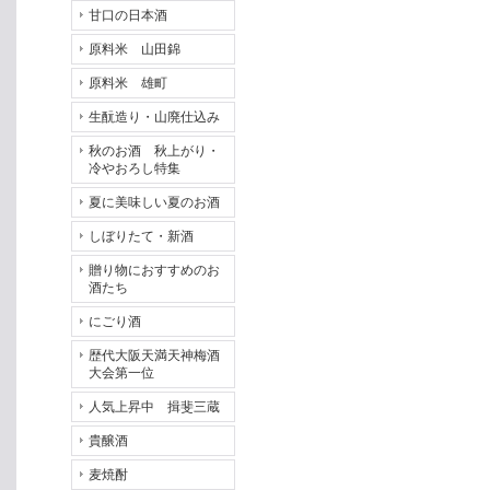
甘口の日本酒
原料米 山田錦
原料米 雄町
生酛造り・山廃仕込み
秋のお酒 秋上がり・
冷やおろし特集
夏に美味しい夏のお酒
しぼりたて・新酒
贈り物におすすめのお
酒たち
にごり酒
歴代大阪天満天神梅酒
大会第一位
人気上昇中 揖斐三蔵
貴醸酒
麦焼酎