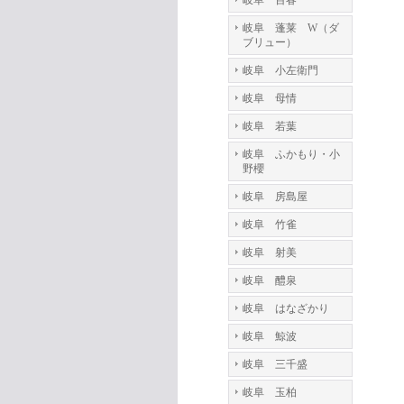
岐阜 百春
岐阜 蓬莱 W（ダ
ブリュー）
岐阜 小左衛門
岐阜 母情
岐阜 若葉
岐阜 ふかもり・小
野櫻
岐阜 房島屋
岐阜 竹雀
岐阜 射美
岐阜 醴泉
岐阜 はなざかり
岐阜 鯨波
岐阜 三千盛
岐阜 玉柏