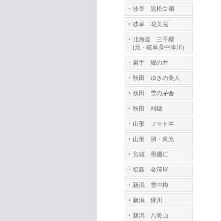
岐阜 黒松白扇
岐阜 花美蔵
北海道 三千櫻
(元・岐阜県中津川)
岩手 堀の井
秋田 ゆきの美人
秋田 雪の茅舎
秋田 刈穂
山形 フモトヰ
山形 洌・東光
宮城 墨廼江
福島 金澤屋
新潟 雪中梅
新潟 緑川
新潟 八海山