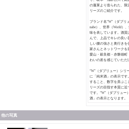
の蓬莱より造られた、限定
リーズのご紹介です。
ブランド名“W"（ダブリュ
nabe）、世界（World）
味を表しています。酒質
んで、上品でキレの良い
しい腰の強さと奥行きを
家さんとネットワークを
愛山・穀良都・赤磐雄町
わいの差を感じていただ
“W"（ダブリュー）シリ
に「純米酒」の表示です
すること、数字を弄ぶこと
リーズの目指す本質に近
です。“W"（ダブリュー
酒」の表示となります。
他の写真