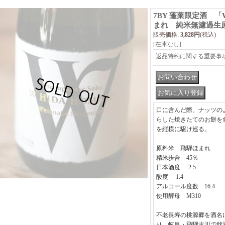
7BY 蓬莱限定酒 「
まれ 純米無濾過生原酒 
販売価格
:
3,828円
(税込)
[在庫なし]
返品特約に関する重要事
口に含んだ際、ナッツの
らした焼きたてのお餅を
を縦横に駆け巡る。
原料米 飛騨ほまれ
精米歩合 45％
日本酒度 -2.5
酸度 1.4
アルコール度数 16.4
使用酵母 M310
不老長寿の桃源郷を酒名に
り、岐阜・飛騨古川で銘