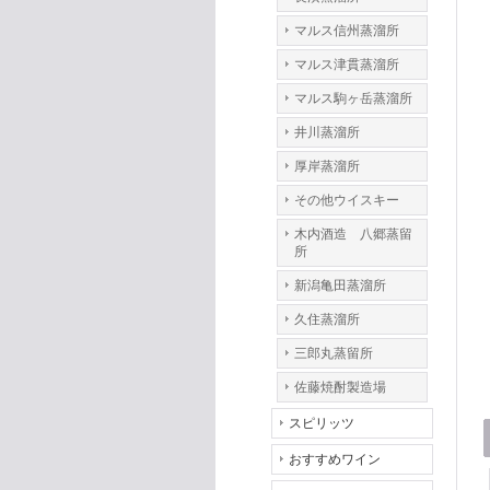
マルス信州蒸溜所
マルス津貫蒸溜所
マルス駒ヶ岳蒸溜所
井川蒸溜所
厚岸蒸溜所
その他ウイスキー
木内酒造 八郷蒸留
所
新潟亀田蒸溜所
久住蒸溜所
三郎丸蒸留所
佐藤焼酎製造場
スピリッツ
おすすめワイン