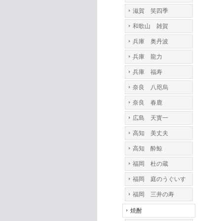
滋賀 笑四季
和歌山 雑賀
兵庫 奥丹波
兵庫 龍力
兵庫 福寿
奈良 八咫烏
奈良 春鹿
広島 天寳一
高知 美丈夫
高知 酔鯨
福岡 杜の蔵
福岡 庭のうぐいす
福岡 三井の寿
焼酎