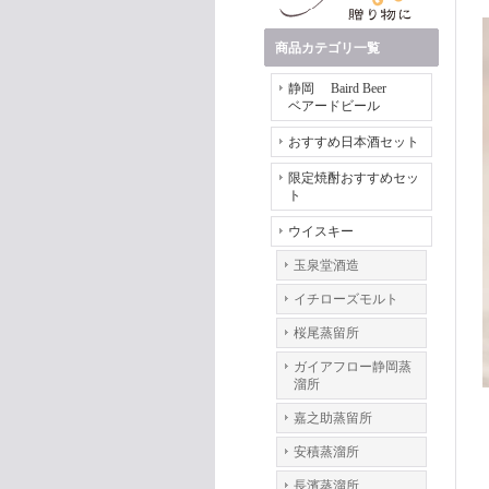
商品カテゴリ一覧
静岡 Baird Beer
ベアードビール
おすすめ日本酒セット
限定焼酎おすすめセッ
ト
ウイスキー
玉泉堂酒造
イチローズモルト
桜尾蒸留所
ガイアフロー静岡蒸
溜所
嘉之助蒸留所
安積蒸溜所
長濱蒸溜所