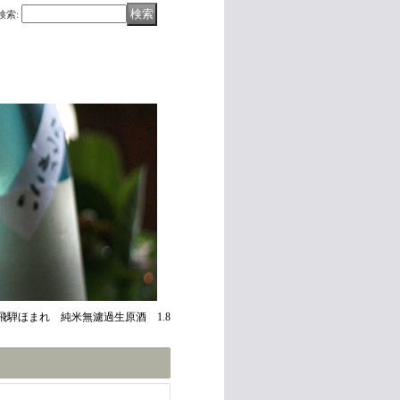
検索
:
 飛騨ほまれ 純米無濾過生原酒 1.8