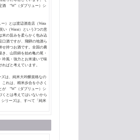
酒 “W"（ダブリュー）シ
ー）とは渡辺酒造店（Wata
、笑い（Warai）という3つの意
は米の旨みを柔らかく包み込
旨口酒ですが、飛騨の地酒ら
併せ持つお酒です。全国の農
築き、山田錦を始め亀の尾・
・吟風・強力とお米違いで味
ければと考えています。
ーズは、純米大吟醸規格なの
。これは、精米歩合を小さく
が “W"（ダブリュー）シ
づくとは考えてはいないから
）シリーズは、すべて「純米