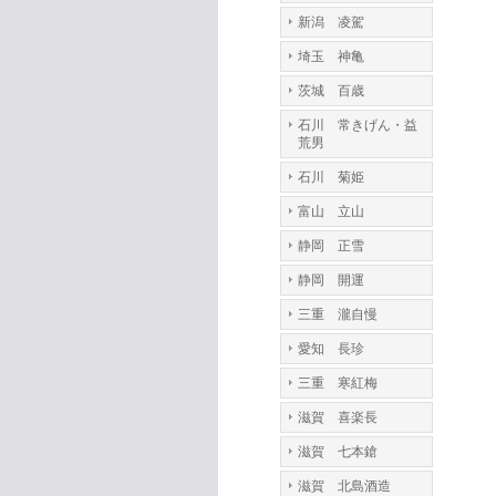
新潟 凌駕
埼玉 神亀
茨城 百歳
石川 常きげん・益
荒男
石川 菊姫
富山 立山
静岡 正雪
静岡 開運
三重 瀧自慢
愛知 長珍
三重 寒紅梅
滋賀 喜楽長
滋賀 七本鎗
滋賀 北島酒造