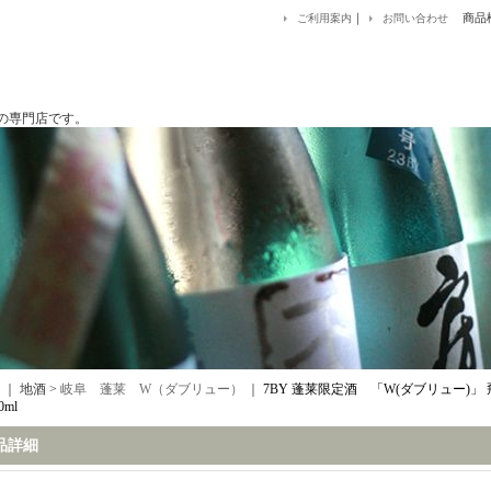
｜
商品
ご利用案内
お問い合わせ
です。
｜ 地酒 >
岐阜 蓬莱 W（ダブリュー）
｜
7BY 蓬莱限定酒 「W(ダブリュー)」
0ml
品詳細