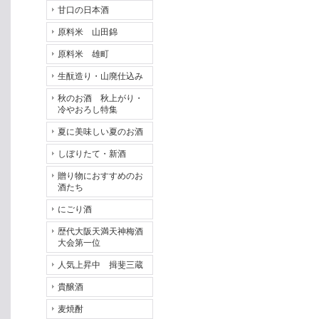
甘口の日本酒
原料米 山田錦
原料米 雄町
生酛造り・山廃仕込み
秋のお酒 秋上がり・
冷やおろし特集
夏に美味しい夏のお酒
しぼりたて・新酒
贈り物におすすめのお
酒たち
にごり酒
歴代大阪天満天神梅酒
大会第一位
人気上昇中 揖斐三蔵
貴醸酒
麦焼酎