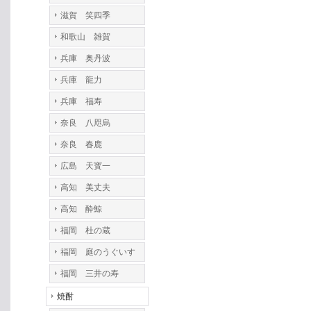
滋賀 笑四季
和歌山 雑賀
兵庫 奥丹波
兵庫 龍力
兵庫 福寿
奈良 八咫烏
奈良 春鹿
広島 天寳一
高知 美丈夫
高知 酔鯨
福岡 杜の蔵
福岡 庭のうぐいす
福岡 三井の寿
焼酎