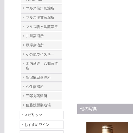
マルス信州蒸溜所
マルス津貫蒸溜所
マルス駒ヶ岳蒸溜所
井川蒸溜所
厚岸蒸溜所
その他ウイスキー
木内酒造 八郷蒸留
所
新潟亀田蒸溜所
久住蒸溜所
三郎丸蒸留所
佐藤焼酎製造場
他の写真
スピリッツ
おすすめワイン