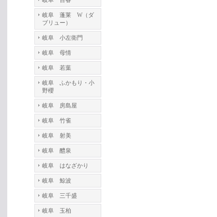
岐阜 百春
岐阜 蓬莱 W（ダ
ブリュー）
岐阜 小左衛門
岐阜 母情
岐阜 若葉
岐阜 ふかもり・小
野櫻
岐阜 房島屋
岐阜 竹雀
岐阜 射美
岐阜 醴泉
岐阜 はなざかり
岐阜 鯨波
岐阜 三千盛
岐阜 玉柏