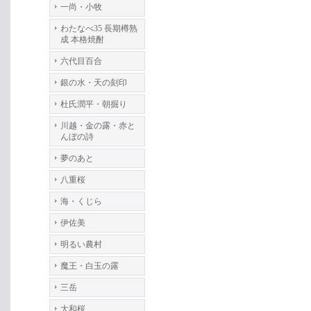
一尚・小牧
わたなべ35 長期樽熟
成 本格焼酎
六代目百合
銀の水・天の刻印
杜氏潤平・朝掘り
川越・金の露・赤と
んぼの詩
夢のあと
八重桜
海・くじら
伊佐美
明るい農村
魔王・白玉の露
三岳
大和桜