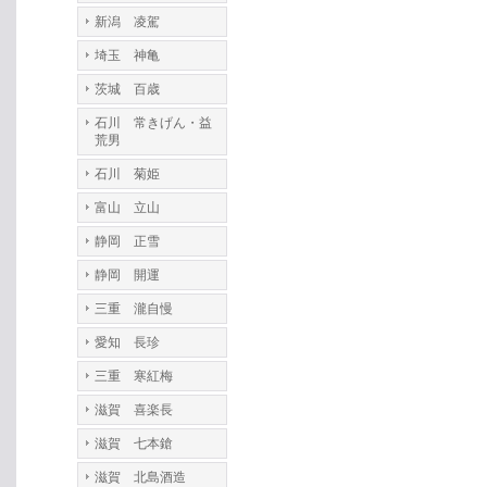
新潟 凌駕
埼玉 神亀
茨城 百歳
石川 常きげん・益
荒男
石川 菊姫
富山 立山
静岡 正雪
静岡 開運
三重 瀧自慢
愛知 長珍
三重 寒紅梅
滋賀 喜楽長
滋賀 七本鎗
滋賀 北島酒造