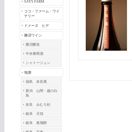
SAYS FARM
ココ・ファーム・ワイ
ナリー
ドメーヌ ヒデ
勝沼ワイン
勝沼醸造
中央葡萄酒
シャトージュン
地酒
福島 奈良萬
新潟 山間・越の白
鳥
奈良 みむろ杉
岐阜 天領
岐阜 奥飛騨