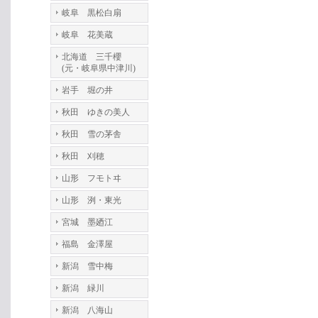
岐阜 黒松白扇
岐阜 花美蔵
北海道 三千櫻
(元・岐阜県中津川)
岩手 堀の井
秋田 ゆきの美人
秋田 雪の茅舎
秋田 刈穂
山形 フモトヰ
山形 洌・東光
宮城 墨廼江
福島 金澤屋
新潟 雪中梅
新潟 緑川
新潟 八海山