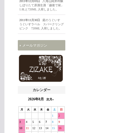
2011年12月03日
八海山純米吟醸
しぼりたて原酒生酒「越後で候」
1.8Lと720ML 入荷しました。
2011年11月30日
庭のうぐいす
うぐいすラベル スパークリング
ピンク 720ML 入荷しました。
メールマガジン
カレンダー
2026年8月
次月»
月
火
水
木
金
土
日
1
2
3
4
5
6
7
8
9
10
11
12
13
14
15
16