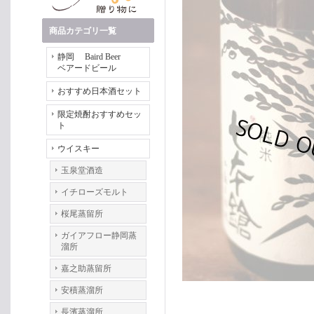
商品カテゴリ一覧
静岡 Baird Beer
ベアードビール
おすすめ日本酒セット
限定焼酎おすすめセッ
ト
ウイスキー
玉泉堂酒造
イチローズモルト
桜尾蒸留所
ガイアフロー静岡蒸
溜所
嘉之助蒸留所
安積蒸溜所
長濱蒸溜所