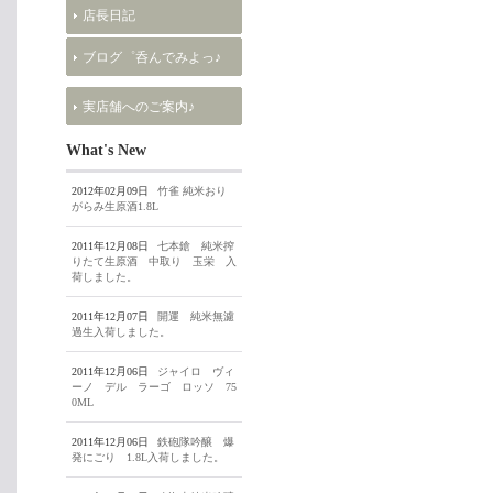
店長日記
ブログ゜呑んでみよっ♪
実店舗へのご案内♪
What's New
2012年02月09日
竹雀 純米おり
がらみ生原酒1.8L
2011年12月08日
七本鎗 純米搾
りたて生原酒 中取り 玉栄 入
荷しました。
2011年12月07日
開運 純米無濾
過生入荷しました。
2011年12月06日
ジャイロ ヴィ
ーノ デル ラーゴ ロッソ 75
0ML
2011年12月06日
鉄砲隊吟醸 爆
発にごり 1.8L入荷しました。