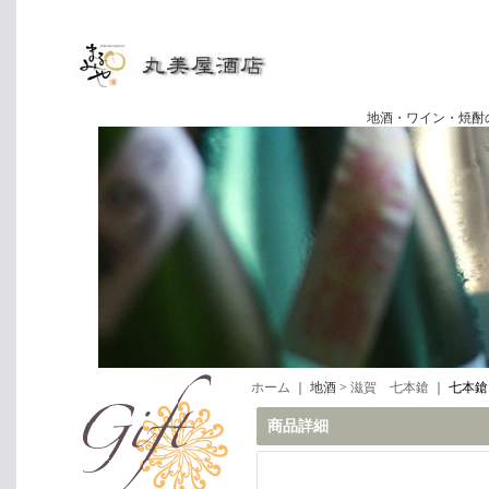
地酒・ワイン・焼酎の専門店
ホーム
｜ 地酒 >
滋賀 七本鎗
｜
七本鎗 
商品詳細