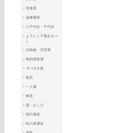
赤兎馬
金峰櫻井
八千代伝・千代吉
よろしく千萬あるべ
し
日南娘・宮田屋
鳥飼酒造場
ダバダ火振
龍宮
一人蔵
鶴見
甜・おこげ
朝日酒造
松の泉酒造
霧島