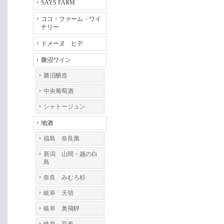
SAYS FARM
ココ・ファーム・ワイ
ナリー
ドメーヌ ヒデ
勝沼ワイン
勝沼醸造
中央葡萄酒
シャトージュン
地酒
福島 奈良萬
新潟 山間・越の白
鳥
奈良 みむろ杉
岐阜 天領
岐阜 奥飛騨