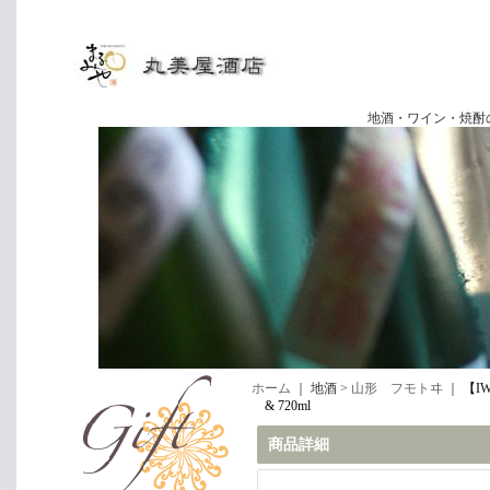
地酒・ワイン・焼酎の専門店
ホーム
｜ 地酒 >
山形 フモトヰ
｜
【I
& 720ml
商品詳細