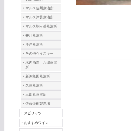
マルス信州蒸溜所
マルス津貫蒸溜所
マルス駒ヶ岳蒸溜所
井川蒸溜所
厚岸蒸溜所
その他ウイスキー
木内酒造 八郷蒸留
所
新潟亀田蒸溜所
久住蒸溜所
三郎丸蒸留所
佐藤焼酎製造場
スピリッツ
おすすめワイン