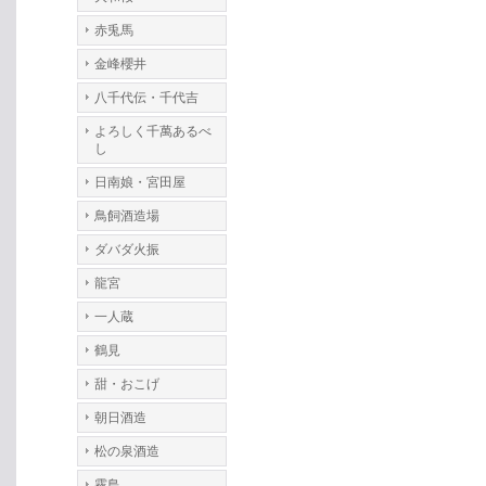
赤兎馬
金峰櫻井
八千代伝・千代吉
よろしく千萬あるべ
し
日南娘・宮田屋
鳥飼酒造場
ダバダ火振
龍宮
一人蔵
鶴見
甜・おこげ
朝日酒造
松の泉酒造
霧島