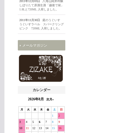
2011年12月03日
八海山純米吟醸
しぼりたて原酒生酒「越後で候」
1.8Lと720ML 入荷しました。
2011年11月30日
庭のうぐいす
うぐいすラベル スパークリング
ピンク 720ML 入荷しました。
メールマガジン
カレンダー
2026年8月
次月»
月
火
水
木
金
土
日
1
2
3
4
5
6
7
8
9
10
11
12
13
14
15
16