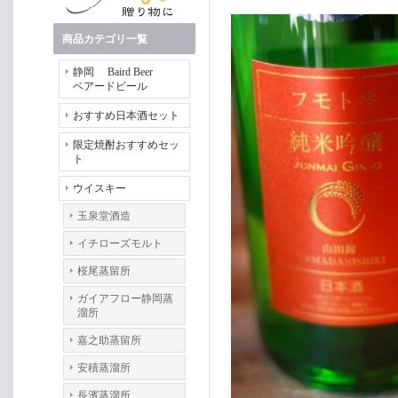
商品カテゴリ一覧
静岡 Baird Beer
ベアードビール
おすすめ日本酒セット
限定焼酎おすすめセッ
ト
ウイスキー
玉泉堂酒造
イチローズモルト
桜尾蒸留所
ガイアフロー静岡蒸
溜所
嘉之助蒸留所
安積蒸溜所
長濱蒸溜所