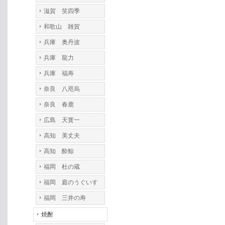
滋賀 笑四季
和歌山 雑賀
兵庫 奥丹波
兵庫 龍力
兵庫 福寿
奈良 八咫烏
奈良 春鹿
広島 天寳一
高知 美丈夫
高知 酔鯨
福岡 杜の蔵
福岡 庭のうぐいす
福岡 三井の寿
焼酎