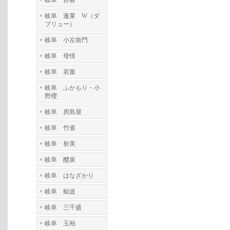
岐阜 百春
岐阜 蓬莱 W（ダ
ブリュー）
岐阜 小左衛門
岐阜 母情
岐阜 若葉
岐阜 ふかもり・小
野櫻
岐阜 房島屋
岐阜 竹雀
岐阜 射美
岐阜 醴泉
岐阜 はなざかり
岐阜 鯨波
岐阜 三千盛
岐阜 玉柏