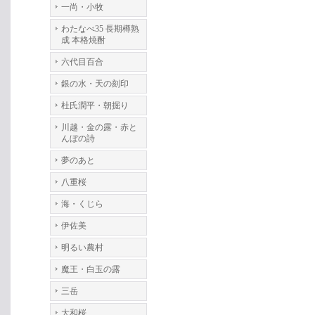
一尚・小牧
わたなべ35 長期樽熟
成 本格焼酎
六代目百合
銀の水・天の刻印
杜氏潤平・朝掘り
川越・金の露・赤と
んぼの詩
夢のあと
八重桜
海・くじら
伊佐美
明るい農村
魔王・白玉の露
三岳
大和桜