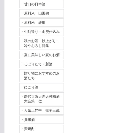
甘口の日本酒
原料米 山田錦
原料米 雄町
生酛造り・山廃仕込み
秋のお酒 秋上がり・
冷やおろし特集
夏に美味しい夏のお酒
しぼりたて・新酒
贈り物におすすめのお
酒たち
にごり酒
歴代大阪天満天神梅酒
大会第一位
人気上昇中 揖斐三蔵
貴醸酒
麦焼酎