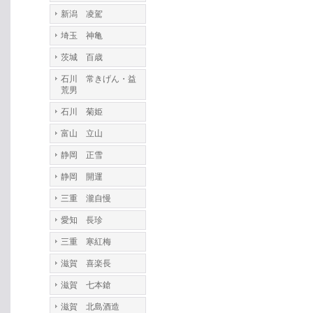
新潟 凌駕
埼玉 神亀
茨城 百歳
石川 常きげん・益
荒男
石川 菊姫
富山 立山
静岡 正雪
静岡 開運
三重 瀧自慢
愛知 長珍
三重 寒紅梅
滋賀 喜楽長
滋賀 七本鎗
滋賀 北島酒造