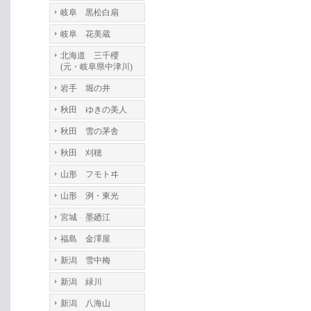
岐阜 黒松白扇
岐阜 花美蔵
北海道 三千櫻
(元・岐阜県中津川)
岩手 堀の井
秋田 ゆきの美人
秋田 雪の茅舎
秋田 刈穂
山形 フモトヰ
山形 洌・東光
宮城 墨廼江
福島 金澤屋
新潟 雪中梅
新潟 緑川
新潟 八海山