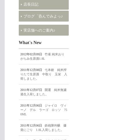
店長日記
ブログ゜呑んでみよっ♪
実店舗へのご案内♪
What's New
2012年02月09日
竹雀 純米おり
がらみ生原酒1.8L
2011年12月08日
七本鎗 純米搾
りたて生原酒 中取り 玉栄 入
荷しました。
2011年12月07日
開運 純米無濾
過生入荷しました。
2011年12月06日
ジャイロ ヴィ
ーノ デル ラーゴ ロッソ 75
0ML
2011年12月06日
鉄砲隊吟醸 爆
発にごり 1.8L入荷しました。