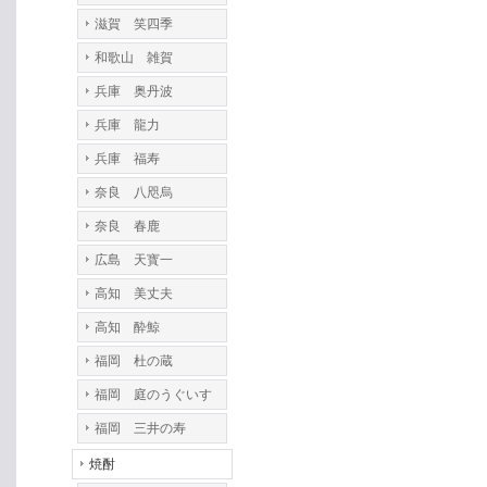
滋賀 笑四季
和歌山 雑賀
兵庫 奥丹波
兵庫 龍力
兵庫 福寿
奈良 八咫烏
奈良 春鹿
広島 天寳一
高知 美丈夫
高知 酔鯨
福岡 杜の蔵
福岡 庭のうぐいす
福岡 三井の寿
焼酎