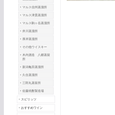
マルス信州蒸溜所
マルス津貫蒸溜所
マルス駒ヶ岳蒸溜所
井川蒸溜所
厚岸蒸溜所
その他ウイスキー
木内酒造 八郷蒸留
所
新潟亀田蒸溜所
久住蒸溜所
三郎丸蒸留所
佐藤焼酎製造場
スピリッツ
おすすめワイン