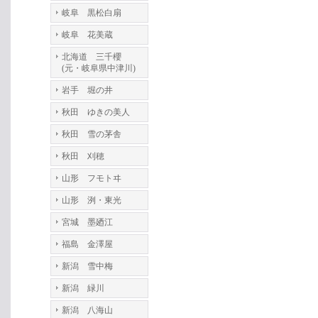
岐阜 黒松白扇
岐阜 花美蔵
北海道 三千櫻
(元・岐阜県中津川)
岩手 堀の井
秋田 ゆきの美人
秋田 雪の茅舎
秋田 刈穂
山形 フモトヰ
山形 洌・東光
宮城 墨廼江
福島 金澤屋
新潟 雪中梅
新潟 緑川
新潟 八海山