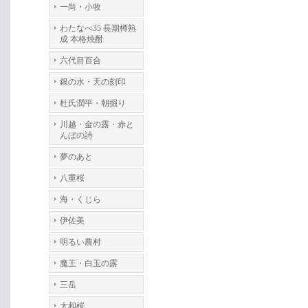
一尚・小牧
わたなべ35 長期樽熟
成 本格焼酎
六代目百合
銀の水・天の刻印
杜氏潤平・朝掘り
川越・金の露・赤と
んぼの詩
夢のあと
八重桜
海・くじら
伊佐美
明るい農村
魔王・白玉の露
三岳
大和桜