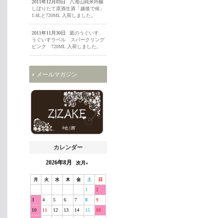
2011年12月03日
八海山純米吟醸
しぼりたて原酒生酒「越後で候」
1.8Lと720ML 入荷しました。
2011年11月30日
庭のうぐいす
うぐいすラベル スパークリング
ピンク 720ML 入荷しました。
メールマガジン
カレンダー
2026年8月
次月»
月
火
水
木
金
土
日
1
2
3
4
5
6
7
8
9
10
11
12
13
14
15
16