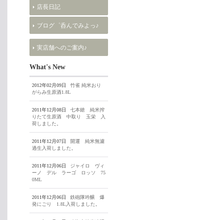
店長日記
ブログ゜呑んでみよっ♪
実店舗へのご案内♪
What's New
2012年02月09日
竹雀 純米おり
がらみ生原酒1.8L
2011年12月08日
七本鎗 純米搾
りたて生原酒 中取り 玉栄 入
荷しました。
2011年12月07日
開運 純米無濾
過生入荷しました。
2011年12月06日
ジャイロ ヴィ
ーノ デル ラーゴ ロッソ 75
0ML
2011年12月06日
鉄砲隊吟醸 爆
発にごり 1.8L入荷しました。