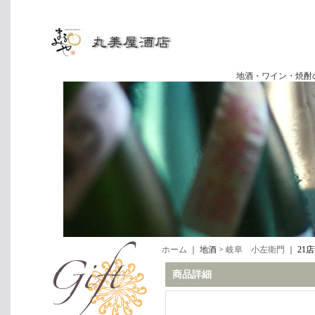
地酒・ワイン・焼酎の専門店
ホーム
｜ 地酒 >
岐阜 小左衛門
｜
21
商品詳細