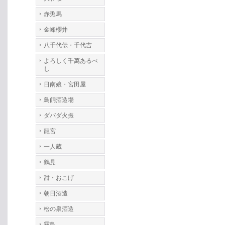
赤兎馬
金峰櫻井
八千代伝・千代吉
よろしく千萬あるべ
し
日南娘・宮田屋
鳥飼酒造場
ダバダ火振
龍宮
一人蔵
鶴見
甜・おこげ
朝日酒造
松の泉酒造
霧島