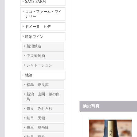
SAYS FARM
ココ・ファーム・ワイ
ナリー
ドメーヌ ヒデ
勝沼ワイン
勝沼醸造
中央葡萄酒
シャトージュン
地酒
福島 奈良萬
新潟 山間・越の白
鳥
他の写真
奈良 みむろ杉
岐阜 天領
岐阜 奥飛騨