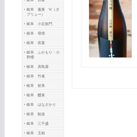
岐阜 百春
岐阜 蓬莱 W（ダ
ブリュー）
岐阜 小左衛門
岐阜 母情
岐阜 若葉
岐阜 ふかもり・小
野櫻
岐阜 房島屋
岐阜 竹雀
岐阜 射美
岐阜 醴泉
岐阜 はなざかり
岐阜 鯨波
岐阜 三千盛
岐阜 玉柏