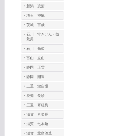
新潟 凌駕
埼玉 神亀
茨城 百歳
石川 常きげん・益
荒男
石川 菊姫
富山 立山
静岡 正雪
静岡 開運
三重 瀧自慢
愛知 長珍
三重 寒紅梅
滋賀 喜楽長
滋賀 七本鎗
滋賀 北島酒造