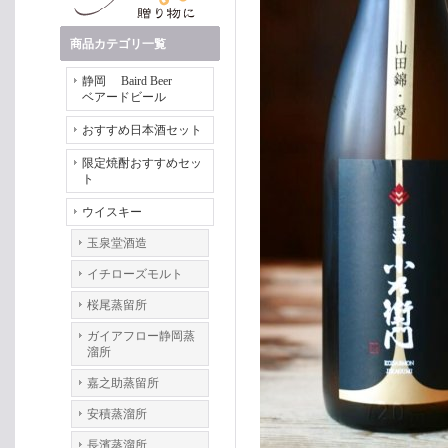
商品カテゴリ一覧
静岡 Baird Beer
ベアードビール
おすすめ日本酒セット
限定焼酎おすすめセッ
ト
ウイスキー
玉泉堂酒造
イチローズモルト
桜尾蒸留所
ガイアフロー静岡蒸
溜所
嘉之助蒸留所
安積蒸溜所
長濱蒸溜所