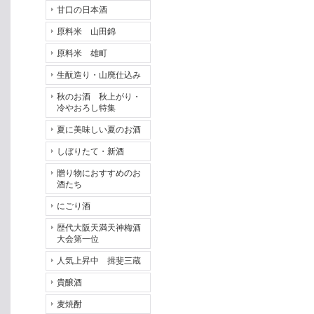
甘口の日本酒
原料米 山田錦
原料米 雄町
生酛造り・山廃仕込み
秋のお酒 秋上がり・
冷やおろし特集
夏に美味しい夏のお酒
しぼりたて・新酒
贈り物におすすめのお
酒たち
にごり酒
歴代大阪天満天神梅酒
大会第一位
人気上昇中 揖斐三蔵
貴醸酒
麦焼酎