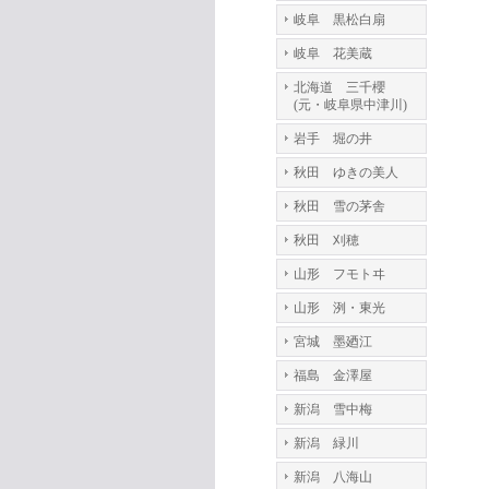
岐阜 黒松白扇
岐阜 花美蔵
北海道 三千櫻
(元・岐阜県中津川)
岩手 堀の井
秋田 ゆきの美人
秋田 雪の茅舎
秋田 刈穂
山形 フモトヰ
山形 洌・東光
宮城 墨廼江
福島 金澤屋
新潟 雪中梅
新潟 緑川
新潟 八海山