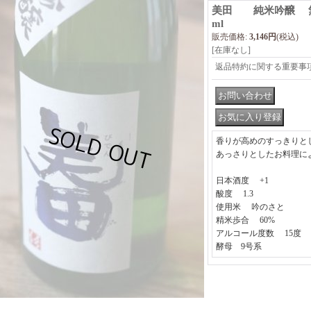
美田 純米吟醸 無濾過
ml
販売価格
:
3,146円
(税込)
[在庫なし]
返品特約に関する重要事
香りが高めのすっきりと
あっさりとしたお料理に
日本酒度 +1
酸度 1.3
使用米 吟のさと
精米歩合 60%
アルコール度数 15度
酵母 9号系