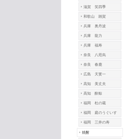
滋賀 笑四季
和歌山 雑賀
兵庫 奥丹波
兵庫 龍力
兵庫 福寿
奈良 八咫烏
奈良 春鹿
広島 天寳一
高知 美丈夫
高知 酔鯨
福岡 杜の蔵
福岡 庭のうぐいす
福岡 三井の寿
焼酎