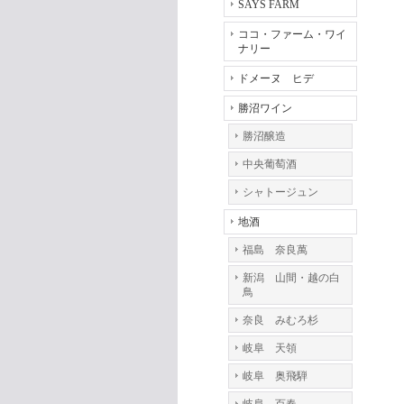
SAYS FARM
ココ・ファーム・ワイ
ナリー
ドメーヌ ヒデ
勝沼ワイン
勝沼醸造
中央葡萄酒
シャトージュン
地酒
福島 奈良萬
新潟 山間・越の白
鳥
奈良 みむろ杉
岐阜 天領
岐阜 奥飛騨