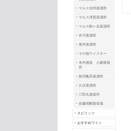
マルス信州蒸溜所
マルス津貫蒸溜所
マルス駒ヶ岳蒸溜所
井川蒸溜所
厚岸蒸溜所
その他ウイスキー
木内酒造 八郷蒸留
所
新潟亀田蒸溜所
久住蒸溜所
三郎丸蒸留所
佐藤焼酎製造場
スピリッツ
おすすめワイン