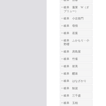
岐阜 百春
岐阜 蓬莱 W（ダ
ブリュー）
岐阜 小左衛門
岐阜 母情
岐阜 若葉
岐阜 ふかもり・小
野櫻
岐阜 房島屋
岐阜 竹雀
岐阜 射美
岐阜 醴泉
岐阜 はなざかり
岐阜 鯨波
岐阜 三千盛
岐阜 玉柏