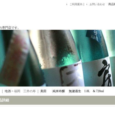
｜
商品
ご利用案内
お問い合わせ
です。
｜ 地酒 >
福岡 三井の寿
｜
美田 純米吟醸 無濾過生 1.8L & 720ml
品詳細