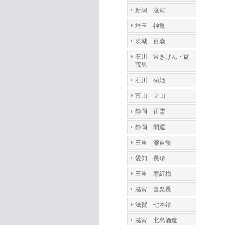
新潟 凌駕
埼玉 神亀
茨城 百歳
石川 常きげん・益
荒男
石川 菊姫
富山 立山
静岡 正雪
静岡 開運
三重 瀧自慢
愛知 長珍
三重 寒紅梅
滋賀 喜楽長
滋賀 七本鎗
滋賀 北島酒造