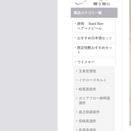
商品カテゴリ一覧
静岡 Baird Beer
ベアードビール
おすすめ日本酒セット
限定焼酎おすすめセッ
ト
ウイスキー
玉泉堂酒造
イチローズモルト
桜尾蒸留所
ガイアフロー静岡蒸
溜所
嘉之助蒸留所
安積蒸溜所
長濱蒸溜所