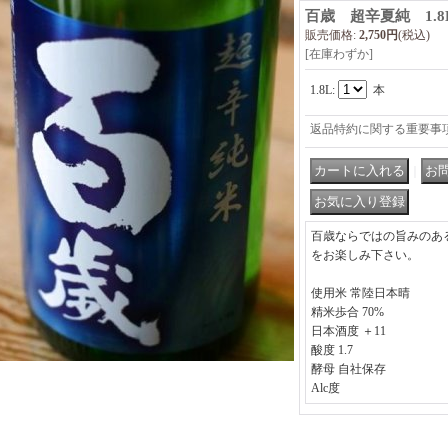
百歳 超辛夏純 1.8
販売価格
:
2,750円
(税込)
[在庫わずか]
1.8L
:
本
返品特約に関する重要事
｜
百歳ならではの旨みのあ
をお楽しみ下さい。
使用米 常陸日本晴
精米歩合 70%
日本酒度 ＋11
酸度 1.7
酵母 自社保存
Alc度