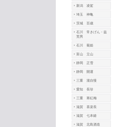
新潟 凌駕
埼玉 神亀
茨城 百歳
石川 常きげん・益
荒男
石川 菊姫
富山 立山
静岡 正雪
静岡 開運
三重 瀧自慢
愛知 長珍
三重 寒紅梅
滋賀 喜楽長
滋賀 七本鎗
滋賀 北島酒造