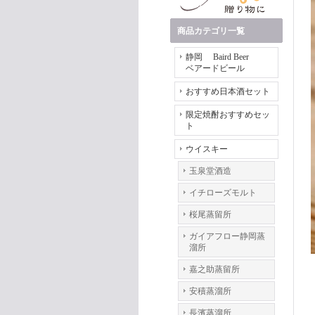
商品カテゴリ一覧
静岡 Baird Beer
ベアードビール
おすすめ日本酒セット
限定焼酎おすすめセッ
ト
ウイスキー
玉泉堂酒造
イチローズモルト
桜尾蒸留所
ガイアフロー静岡蒸
溜所
嘉之助蒸留所
安積蒸溜所
長濱蒸溜所