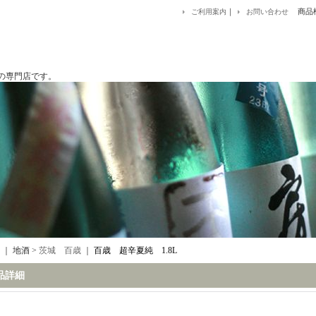
｜
商品
ご利用案内
お問い合わせ
です。
｜ 地酒 >
茨城 百歳
｜
百歳 超辛夏純 1.8L
品詳細