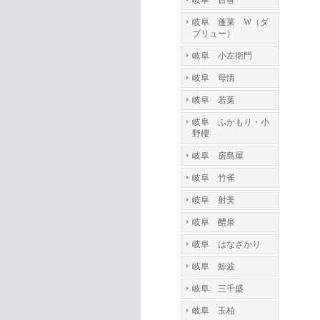
岐阜 百春
岐阜 蓬莱 W（ダ
ブリュー）
岐阜 小左衛門
岐阜 母情
岐阜 若葉
岐阜 ふかもり・小
野櫻
岐阜 房島屋
岐阜 竹雀
岐阜 射美
岐阜 醴泉
岐阜 はなざかり
岐阜 鯨波
岐阜 三千盛
岐阜 玉柏