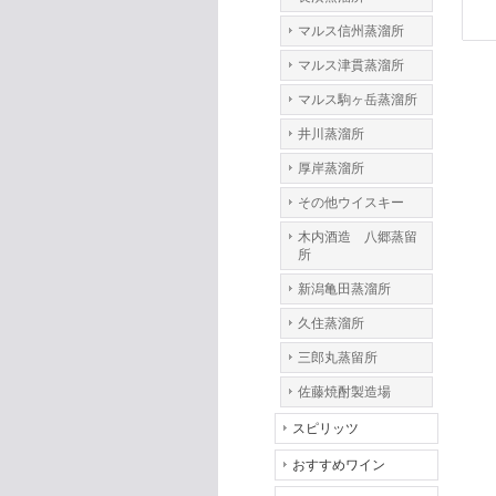
マルス信州蒸溜所
マルス津貫蒸溜所
マルス駒ヶ岳蒸溜所
井川蒸溜所
厚岸蒸溜所
その他ウイスキー
木内酒造 八郷蒸留
所
新潟亀田蒸溜所
久住蒸溜所
三郎丸蒸留所
佐藤焼酎製造場
スピリッツ
おすすめワイン