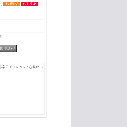
L
項
る辛口でフレッシュな味わい