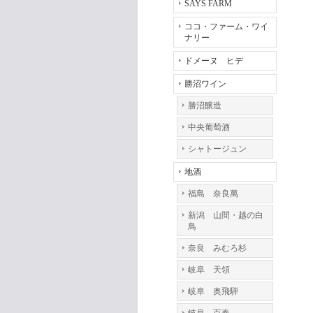
SAYS FARM
ココ・ファーム・ワイ
ナリー
ドメーヌ ヒデ
勝沼ワイン
勝沼醸造
中央葡萄酒
シャトージュン
地酒
福島 奈良萬
新潟 山間・越の白
鳥
奈良 みむろ杉
岐阜 天領
岐阜 奥飛騨