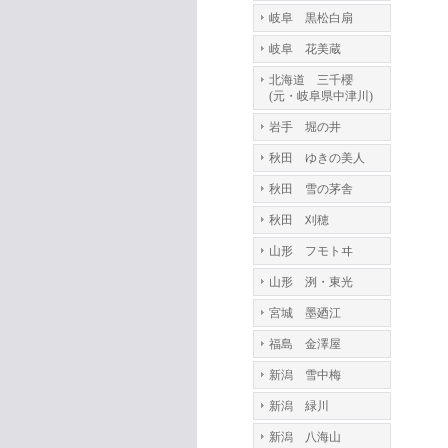
岐阜 黒松白扇
岐阜 花美蔵
北海道 三千櫻
(元・岐阜県中津川)
岩手 堀の井
秋田 ゆきの美人
秋田 雪の茅舎
秋田 刈穂
山形 フモトヰ
山形 洌・東光
宮城 墨廼江
福島 金澤屋
新潟 雪中梅
新潟 緑川
新潟 八海山