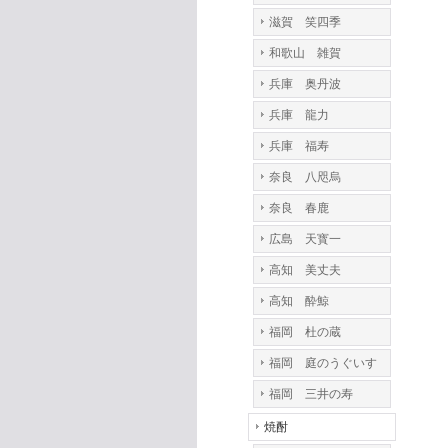
滋賀 笑四季
和歌山 雑賀
兵庫 奥丹波
兵庫 龍力
兵庫 福寿
奈良 八咫烏
奈良 春鹿
広島 天寳一
高知 美丈夫
高知 酔鯨
福岡 杜の蔵
福岡 庭のうぐいす
福岡 三井の寿
焼酎