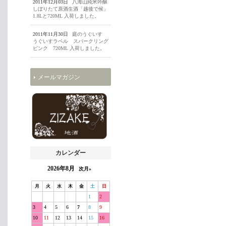
2011年12月03日
八海山純米吟醸
しぼりたて原酒生酒「越後で候」
1.8Lと720ML 入荷しました。
2011年11月30日
庭のうぐいす
うぐいすラベル スパークリング
ピンク 720ML 入荷しました。
メールマガジン
カレンダー
2026年8月
次月»
月
火
水
木
金
土
日
1
2
3
4
5
6
7
8
9
10
11
12
13
14
15
16