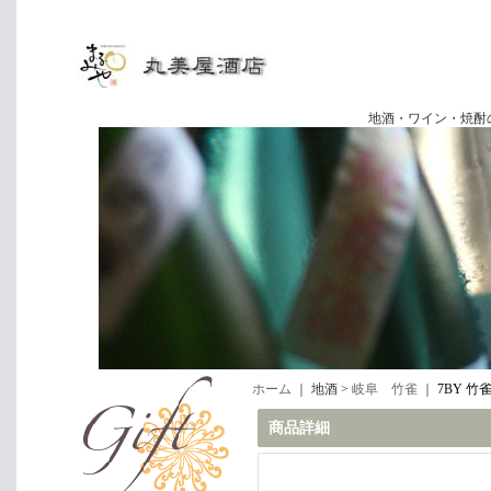
地酒・ワイン・焼酎の専門店
ホーム
｜ 地酒 >
岐阜 竹雀
｜
7BY 竹雀
商品詳細