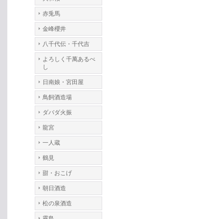
赤兎馬
金峰櫻井
八千代伝・千代吉
よろしく千萬あるべ
し
日南娘・宮田屋
鳥飼酒造場
ダバダ火振
龍宮
一人蔵
鶴見
甜・おこげ
朝日酒造
松の泉酒造
霧島