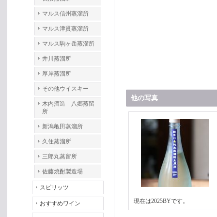
マルス信州蒸溜所
マルス津貫蒸溜所
マルス駒ヶ岳蒸溜所
井川蒸溜所
厚岸蒸溜所
その他ウイスキー
他の写真
木内酒造 八郷蒸留
所
新潟亀田蒸溜所
久住蒸溜所
三郎丸蒸留所
佐藤焼酎製造場
スピリッツ
現在は2025BYです。
おすすめワイン