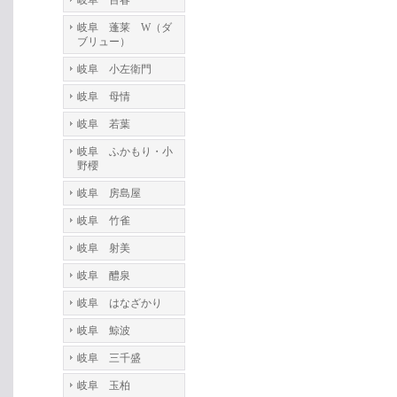
岐阜 百春
岐阜 蓬莱 W（ダ
ブリュー）
岐阜 小左衛門
岐阜 母情
岐阜 若葉
岐阜 ふかもり・小
野櫻
岐阜 房島屋
岐阜 竹雀
岐阜 射美
岐阜 醴泉
岐阜 はなざかり
岐阜 鯨波
岐阜 三千盛
岐阜 玉柏